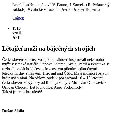
Letečtí nadšenci pánové V. Bruno, J. Samek a R. Polanecký
zakládají Aviatické sdružení – Aero – Atelier Bohemia
Článek
1913
vznik
ASB
Létající muži na báječných strojích
Československé letectvo a jeho hrdinové inspirovali nejednoho
muže k letecké kariéře. Pánové Kvarda, Skála, Petrů a Peroutka se
rozhodli vzdát hold československým pilotům jedinečnými
leteckými dny s názvem Tisíc mil nad ČSR. Máte možnost oslavit
hrdinství s nimi. Na obloze bude k pozorování 10 – 15 letounů
československé výroby od firem jako byly Moravan Otrokovice,
Orličan Choceň, Let Kunovice, Aero Vodochody.
Tak si je nenechte uletět!
Dušan Skála