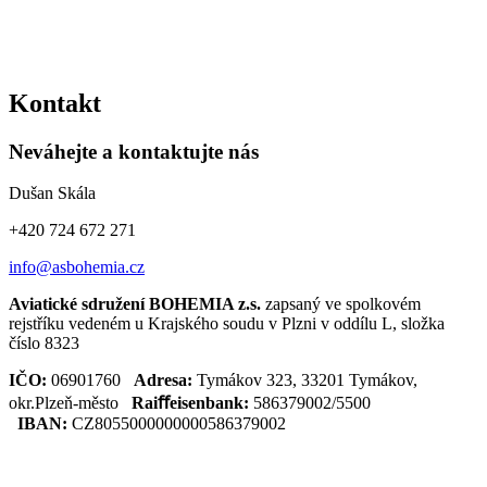
Kontakt
Neváhejte a kontaktujte nás
Dušan Skála
+420 724 672 271
info@asbohemia.cz
Aviatické sdružení BOHEMIA z.s.
zapsaný ve spolkovém
rejstříku vedeném u Krajského soudu v Plzni v oddílu L, složka
číslo 8323
IČO:
06901760
Adresa:
Tymákov 323, 33201 Tymákov,
okr.Plzeň-město
Raiﬀeisenbank:
586379002/5500
IBAN:
CZ8055000000000586379002