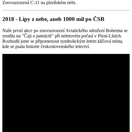
Znovuzrozená C-11 na plzeňském nebi.
2018 - Lípy z nebe, aneb 1000 mil po ČSR
Naše první akce po znovuzrození Aviatického sdružení Bohemia se
zrodila na "Čaji o patnácté" při neletovém počasí v Plzni-Líních.
Rozhodli jsme se připomenout symbolickým letem klíčová místa,
kde se psala historie československého letectví.