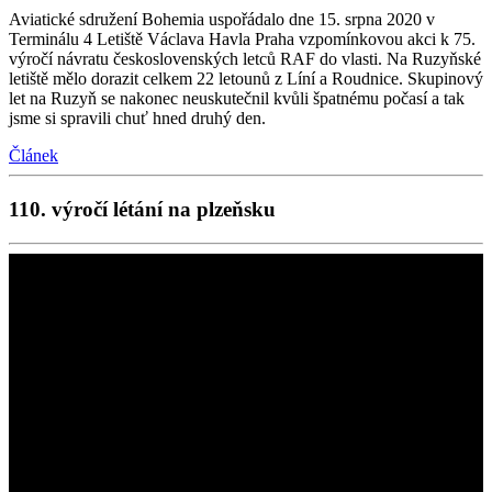
Aviatické sdružení Bohemia uspořádalo dne 15. srpna 2020 v
Terminálu 4 Letiště Václava Havla Praha vzpomínkovou akci k 75.
výročí návratu československých letců RAF do vlasti. Na Ruzyňské
letiště mělo dorazit celkem 22 letounů z Líní a Roudnice. Skupinový
let na Ruzyň se nakonec neuskutečnil kvůli špatnému počasí a tak
jsme si spravili chuť hned druhý den.
Článek
110. výročí létání na plzeňsku