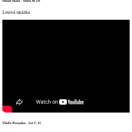
Dušan Skála - Sokol M-1D
Letová ukázka
Vláďa Peroutka - Let C-11