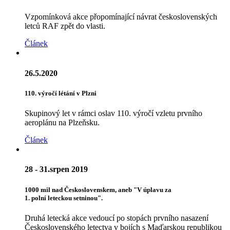
Vzpomínková akce přopomínající návrat československých
letců RAF zpět do vlasti.
Článek
26.5.2020
110. výročí létání v Plzni
Skupinový let v rámci oslav 110. výročí vzletu prvního
aeroplánu na Plzeňsku.
Článek
28 - 31.srpen 2019
1000 mil nad Československem, aneb "V úplavu za
1. polní leteckou setninou".
Druhá letecká akce vedoucí po stopách prvního nasazení
Československého letectva v bojích s Maďarskou republikou