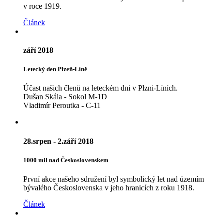
v roce 1919.
Článek
září 2018
Letecký den Plzeň-Líně
Účast našich členů na leteckém dni v Plzni-Líních.
Dušan Skála - Sokol M-1D
Vladimír Peroutka - C-11
28.srpen - 2.září 2018
1000 mil nad Československem
První akce našeho sdružení byl symbolický let nad územím
bývalého Československa v jeho hranicích z roku 1918.
Článek